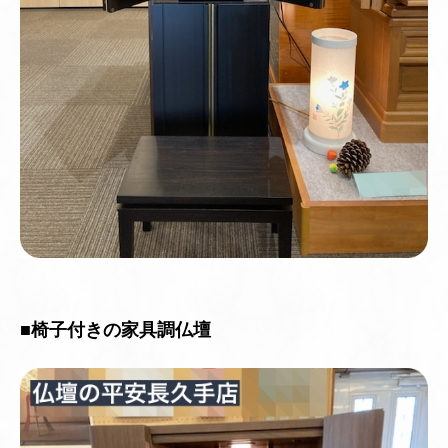
■
椅子付きの家具調仏壇